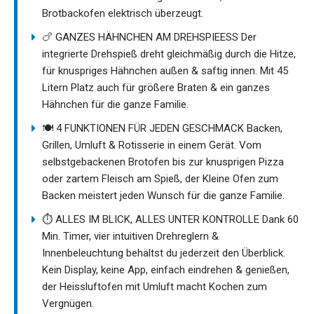
Brotbackofen elektrisch überzeugt.
🍗 GANZES HÄHNCHEN AM DREHSPIEESS Der
integrierte Drehspieß dreht gleichmäßig durch die Hitze,
für knuspriges Hähnchen außen & saftig innen. Mit 45
Litern Platz auch für größere Braten & ein ganzes
Hähnchen für die ganze Familie.
🍽️ 4 FUNKTIONEN FÜR JEDEN GESCHMACK Backen,
Grillen, Umluft & Rotisserie in einem Gerät. Vom
selbstgebackenen Brotofen bis zur knusprigen Pizza
oder zartem Fleisch am Spieß, der Kleine Ofen zum
Backen meistert jeden Wunsch für die ganze Familie.
⏱️ ALLES IM BLICK, ALLES UNTER KONTROLLE Dank 60
Min. Timer, vier intuitiven Drehreglern &
Innenbeleuchtung behältst du jederzeit den Überblick.
Kein Display, keine App, einfach eindrehen & genießen,
der Heissluftofen mit Umluft macht Kochen zum
Vergnügen.