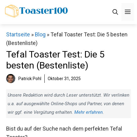
Zum
M
Inhalt
springen
Startseite
»
Blog
»
Tefal Toaster Test: Die 5 besten
(Bestenliste)
Tefal Toaster Test: Die 5
besten (Bestenliste)
Patrick Pohl
Oktober 31, 2025
Unsere Redaktion wird durch Leser unterstützt. Wir verlinken
u.a. auf ausgewählte Online-Shops und Partner, von denen
wir ggf. eine Vergütung erhalten.
Mehr erfahren
.
Bist du auf der Suche nach dem perfekten Tefal