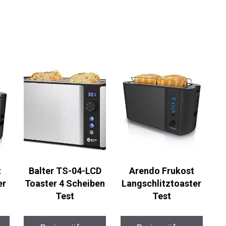
t
Balter TS-04-LCD
Arendo Frukost
er
Toaster 4 Scheiben
Langschlitztoaster
Test
Test