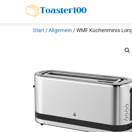
Zum
Inhalt
springen
Start
/
Allgemein
/ WMF Küchenminis Long 