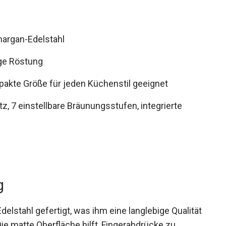
margan-Edelstahl
ige Röstung
akte Größe für jeden Küchenstil geeignet
, 7 einstellbare Bräunungsstufen, integrierte
g
lstahl gefertigt, was ihm eine langlebige Qualität
ie matte Oberfläche hilft, Fingerabdrücke zu