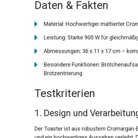
Daten & Fakten
Material: Hochwertiger mattierter Cro
Leistung: Starke 900 W für gleichmäß
Abmessungen: 36 x 11 x 17 cm – komp
Besondere Funktionen: Brötchenaufsatz
Brotzentrierung
Testkriterien
1. Design und Verarbeitun
Der Toaster ist aus robustem Cromargan-Ede
und ein hochwertiges Aussehen verleiht. D