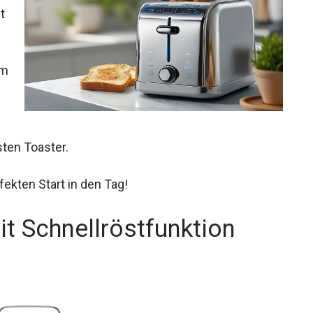
t
em
sten Toaster.
ekten Start in den Tag!
it Schnellröstfunktion