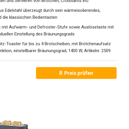
en und Servieren von Brötchen, Croissants etc
us Edelstahl überzeugt durch sein wärmeisolierendes,
 die klassischen Bedientasten
t mit Aufwärm- und Defroster-Stufe sowie Auslösetaste mit
viduellen Einstellung des Bräunungsgrads
tz-Toaster für bis zu 4 Brotscheiben, mit Brötchenaufsatz
ktion, einstellbarer Bräunungsgrad, 1400 W, Artikelnr. 2509
Preis prüfen