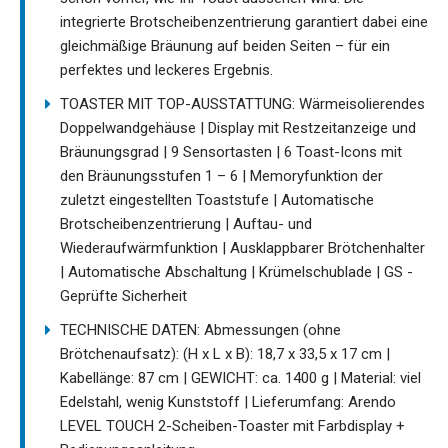
integrierte Brotscheibenzentrierung garantiert dabei eine
gleichmäßige Bräunung auf beiden Seiten – für ein
perfektes und leckeres Ergebnis.
TOASTER MIT TOP-AUSSTATTUNG: Wärmeisolierendes
Doppelwandgehäuse | Display mit Restzeitanzeige und
Bräunungsgrad | 9 Sensortasten | 6 Toast-Icons mit
den Bräunungsstufen 1 – 6 | Memoryfunktion der
zuletzt eingestellten Toaststufe | Automatische
Brotscheibenzentrierung | Auftau- und
Wiederaufwärmfunktion | Ausklappbarer Brötchenhalter
| Automatische Abschaltung | Krümelschublade | GS -
Geprüfte Sicherheit
TECHNISCHE DATEN: Abmessungen (ohne
Brötchenaufsatz): (H x L x B): 18,7 x 33,5 x 17 cm |
Kabellänge: 87 cm | GEWICHT: ca. 1400 g | Material: viel
Edelstahl, wenig Kunststoff | Lieferumfang: Arendo
LEVEL TOUCH 2-Scheiben-Toaster mit Farbdisplay +