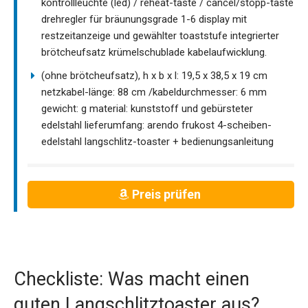
kontrollleuchte (led) / reheat-taste / cancel/stopp-taste
drehregler für bräunungsgrade 1-6 display mit
restzeitanzeige und gewählter toaststufe integrierter
brötcheufsatz krümelschublade kabelaufwicklung.
(ohne brötcheufsatz), h x b x l: 19,5 x 38,5 x 19 cm
netzkabel-länge: 88 cm /kabeldurchmesser: 6 mm
gewicht: g material: kunststoff und gebürsteter
edelstahl lieferumfang: arendo frukost 4-scheiben-
edelstahl langschlitz-toaster + bedienungsanleitung
Preis prüfen
Checkliste: Was macht einen
guten Langschlitztoaster aus?